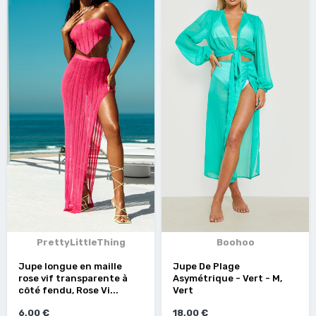
PrettyLittleThing
Boohoo
Jupe longue en maille
Jupe De Plage
rose vif transparente à
Asymétrique - Vert - M,
côté fendu, Rose Vi...
Vert
6,00 €
18,00 €