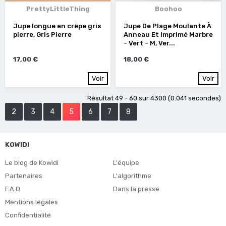
PrettyLittleThing
Boohoo
Jupe longue en crêpe gris
Jupe De Plage Moulante À
pierre, Gris Pierre
Anneau Et Imprimé Marbre
- Vert - M, Ver...
17,00 €
18,00 €
Voir
Voir
Résultat 49 - 60 sur 4300 (0.041 secondes)
2
3
4
5
6
7
8
KOWIDI
Le blog de Kowidi
L'équipe
Partenaires
L'algorithme
F.A.Q
Dans la presse
Mentions légales
Confidentialité