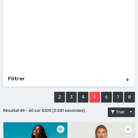
Filtrer
2
3
4
5
6
7
8
Résultat 49 - 60 sur 4300 (0.041 secondes)
Trier