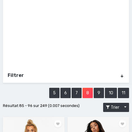
Filtrer
5
6
7
8
9
10
11
Résultat 85 - 96 sur 249 (0.007 secondes)
Trier