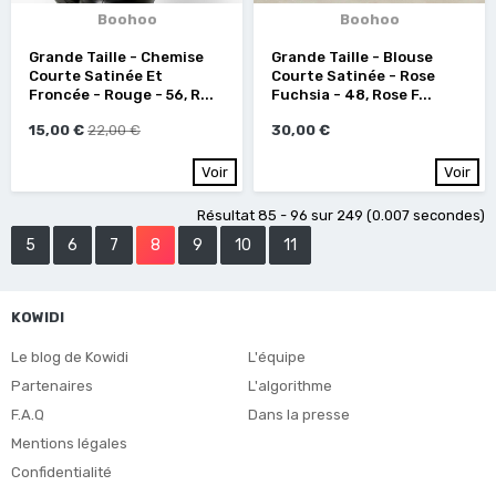
Boohoo
Boohoo
Grande Taille - Chemise
Grande Taille - Blouse
Courte Satinée Et
Courte Satinée - Rose
Froncée - Rouge - 56, R...
Fuchsia - 48, Rose F...
15,00 €
22,00 €
30,00 €
Voir
Voir
Résultat 85 - 96 sur 249 (0.007 secondes)
5
6
7
8
9
10
11
KOWIDI
Le blog de Kowidi
L'équipe
Partenaires
L'algorithme
F.A.Q
Dans la presse
Mentions légales
Confidentialité