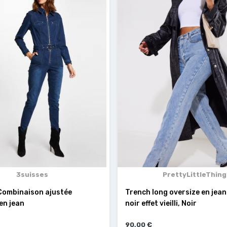
3suisses
PrettyLittleThing
Combinaison ajustée
Trench long oversize en jean
en jean
noir effet vieilli, Noir
90,00 €