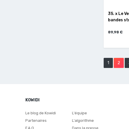
3S. x Le V
bandes s
89,98 €
1
2
KOWIDI
Le blog de Kowidi
L'équipe
Partenaires
L'algorithme
F.A.Q
Dans la presse