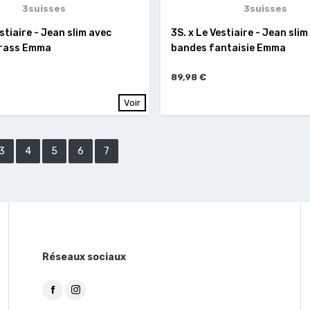
3suisses
3suisses
estiaire - Jean slim avec
3S. x Le Vestiaire - Jean slim
trass Emma
bandes fantaisie Emma
89,98 €
Voir
3
4
5
6
7
Réseaux sociaux