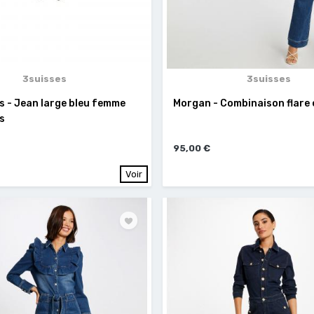
3suisses
3suisses
s - Jean large bleu femme
Morgan - Combinaison flare 
s
95,00 €
Voir