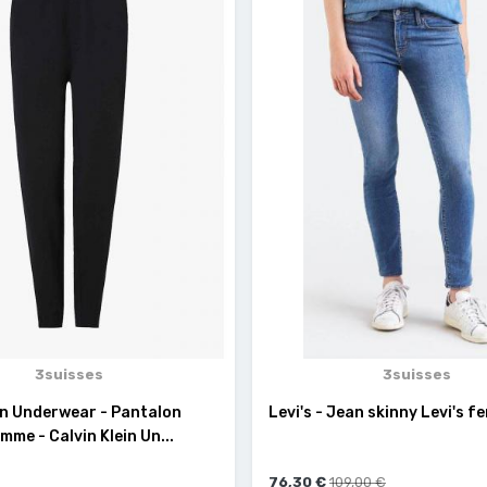
3suisses
3suisses
in Underwear - Pantalon
Levi's - Jean skinny Levi's 
mme - Calvin Klein Un...
76,30 €
109,00 €