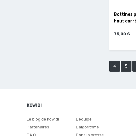
Bottines p
haut carré
75,00 €
4
5
KOWIDI
Le blog de Kowidi
L'équipe
Partenaires
L'algorithme
F.A.Q
Dans la presse