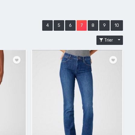
4
5
6
7
8
9
10
Trier