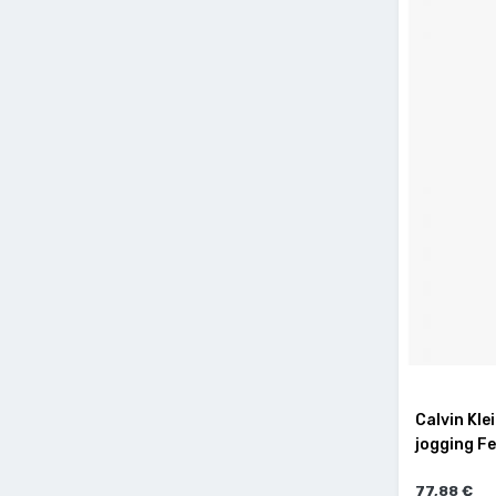
Calvin Kle
jogging Fe
77,88 €