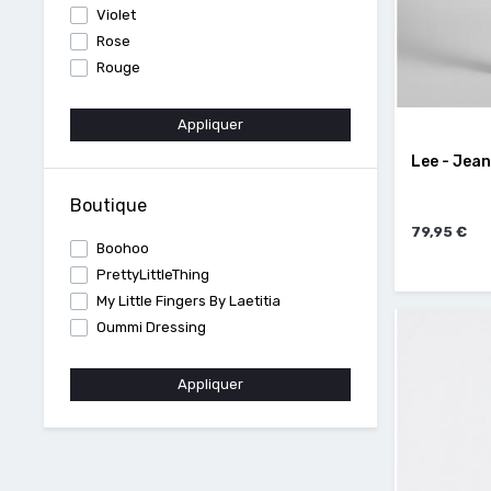
Violet
Rose
Rouge
Appliquer
Lee - Jea
Boutique
79,95 €
Boohoo
PrettyLittleThing
My Little Fingers By Laetitia
Oummi Dressing
Appliquer