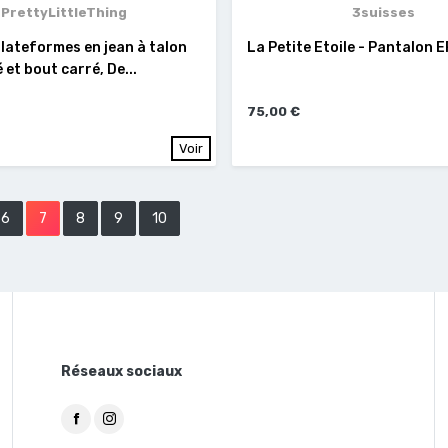
PrettyLittleThing
3suisses
lateformes en jean à talon
La Petite Etoile - Pantalon 
 et bout carré, De...
75,00 €
Voir
6
7
8
9
10
Réseaux sociaux