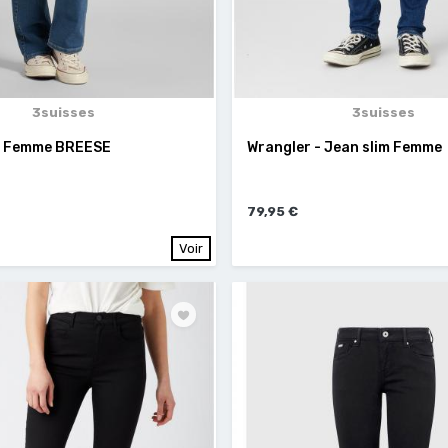
3suisses
3suisses
n Femme BREESE
Wrangler - Jean slim Femme
79,95 €
Voir