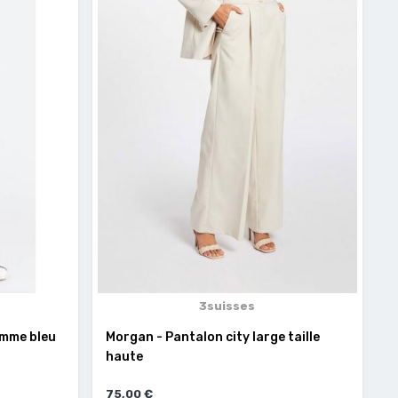
3suisses
femme bleu
Morgan - Pantalon city large taille
haute
75,00 €