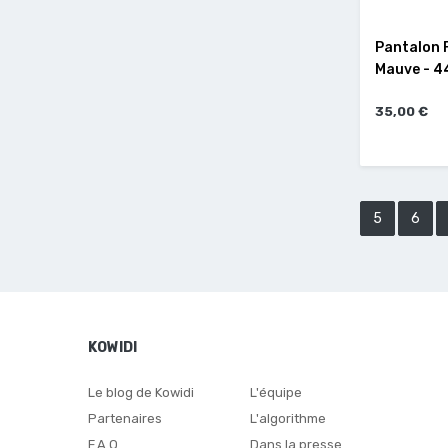
Pantalon F
Mauve - 4
35,00 €
5
6
KOWIDI
Le blog de Kowidi
L'équipe
Partenaires
L'algorithme
F.A.Q
Dans la presse