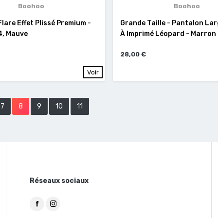
Boohoo
Boohoo
lare Effet Plissé Premium -
Grande Taille - Pantalon Lar
4, Mauve
À Imprimé Léopard - Marron .
28,00 €
Voir
7
8
9
10
11
Réseaux sociaux