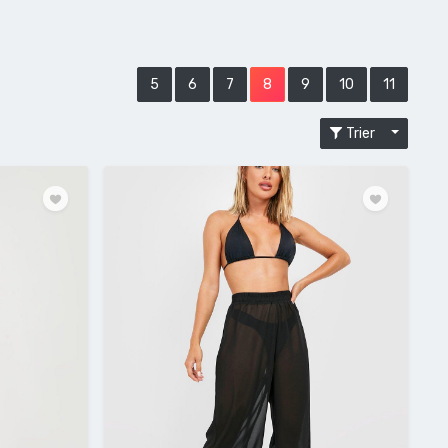
5
6
7
8
9
10
11
Trier