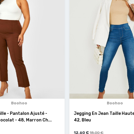
Boohoo
Boohoo
lle - Pantalon Ajusté -
Jegging En Jean Taille Haute
colat - 48, Marron Ch...
42, Bleu
12,60 €
18,00 €