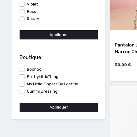
Violet
Rose
Rouge
Appliquer
Pantalon L
Marron Cho
Boutique
30,00 €
Boohoo
PrettyLittleThing
My Little Fingers By Laetitia
Oummi Dressing
Appliquer