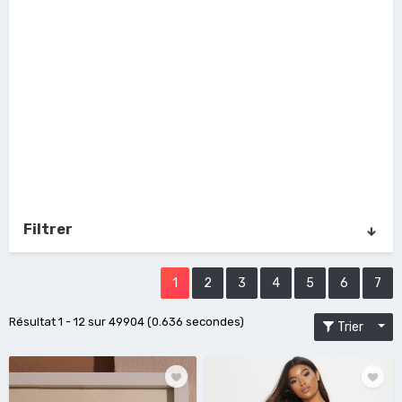
Filtrer
1
2
3
4
5
6
7
Résultat 1 - 12 sur 49904 (0.636 secondes)
Trier