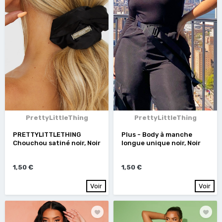
PrettyLittleThing
PrettyLittleThing
PRETTYLITTLETHING
Plus - Body à manche
Chouchou satiné noir, Noir
longue unique noir, Noir
1,50 €
1,50 €
Voir
Voir