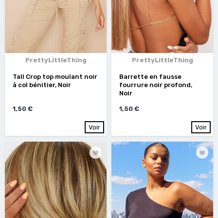
PrettyLittleThing
PrettyLittleThing
Tall Crop top moulant noir
Barrette en fausse
à col bénitier, Noir
fourrure noir profond,
Noir
1,50 €
1,50 €
Voir
Voir