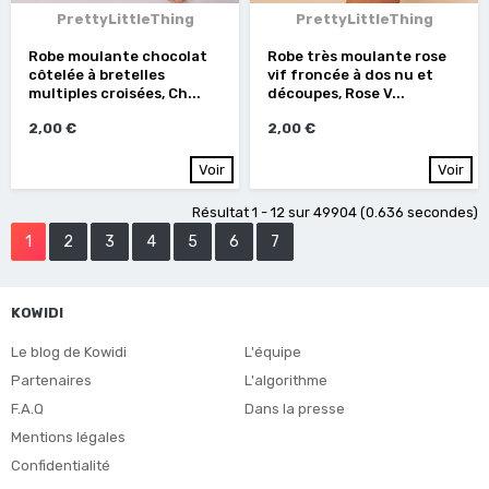
PrettyLittleThing
PrettyLittleThing
Robe moulante chocolat
Robe très moulante rose
côtelée à bretelles
vif froncée à dos nu et
multiples croisées, Ch...
découpes, Rose V...
2,00 €
2,00 €
Voir
Voir
Résultat 1 - 12 sur 49904 (0.636 secondes)
1
2
3
4
5
6
7
KOWIDI
Le blog de Kowidi
L'équipe
Partenaires
L'algorithme
F.A.Q
Dans la presse
Mentions légales
Confidentialité