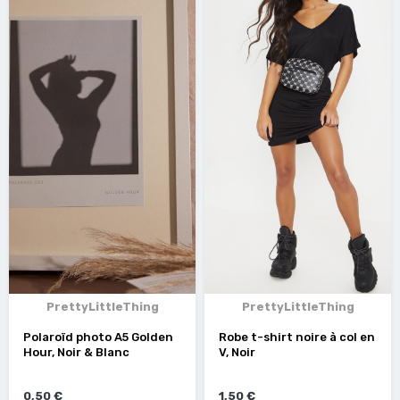
PrettyLittleThing
PrettyLittleThing
Polaroïd photo A5 Golden
Robe t-shirt noire à col en
Hour, Noir & Blanc
V, Noir
0,50 €
1,50 €