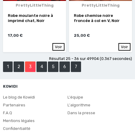
PrettyLittleThing
PrettyLittleThing
Robe moulante noire à
Robe chemise noire
imprimé chat, Noir
froncée à col en V, Noir
17,00 €
25,00 €
Voir
Voir
Résultat 25 - 36 sur 49904 (0.367 secondes)
1
2
3
4
5
6
7
KOWIDI
Le blog de Kowidi
L'équipe
Partenaires
L'algorithme
F.A.Q
Dans la presse
Mentions légales
Confidentialité