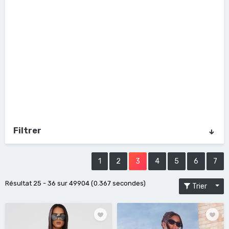
Filtrer
1
2
3
4
5
6
7
Résultat 25 - 36 sur 49904 (0.367 secondes)
Trier