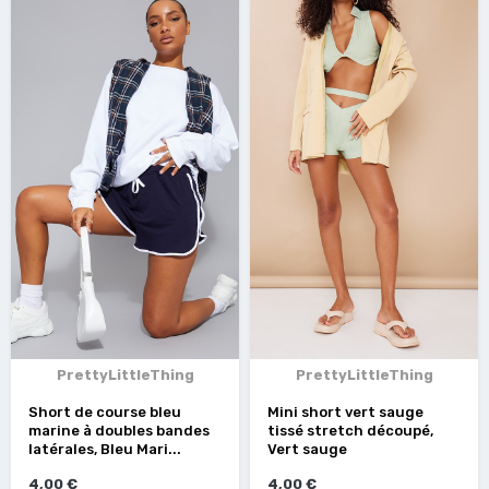
PrettyLittleThing
PrettyLittleThing
Short de course bleu
Mini short vert sauge
marine à doubles bandes
tissé stretch découpé,
latérales, Bleu Mari...
Vert sauge
4,00 €
4,00 €