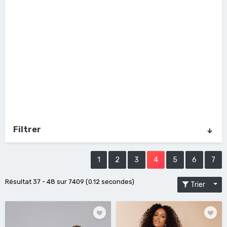
Filtrer
1
2
3
4
5
6
7
Résultat 37 - 48 sur 7409 (0.12 secondes)
Trier