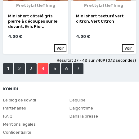
PrettyLittleThing
PrettyLittleThing
Mini short côtelé gris
Mini short texturé vert
pierre à découpes sur le
citron, Vert Citron
devant, Gris Pier...
4,00 €
4,00 €
Voir
Voir
Résultat 37 - 48 sur 7409 (0.12 secondes)
1
2
3
4
5
6
7
KOWIDI
Le blog de Kowidi
L'équipe
Partenaires
L'algorithme
F.A.Q
Dans la presse
Mentions légales
Confidentialité