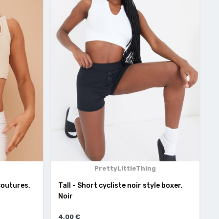
PrettyLittleThing
coutures,
Tall - Short cycliste noir style boxer,
Noir
4,00 €