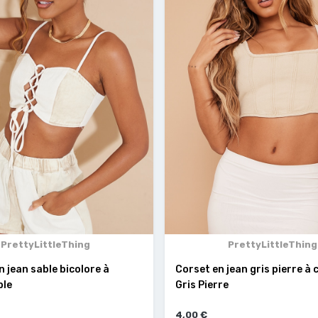
PrettyLittleThing
PrettyLittleThing
n jean sable bicolore à
Corset en jean gris pierre à 
ble
Gris Pierre
4,00 €