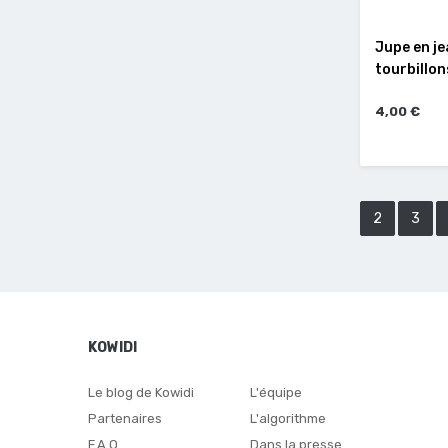
Jupe en je
tourbillon
4,00 €
2
3
KOWIDI
Le blog de Kowidi
L'équipe
Partenaires
L'algorithme
F.A.Q
Dans la presse