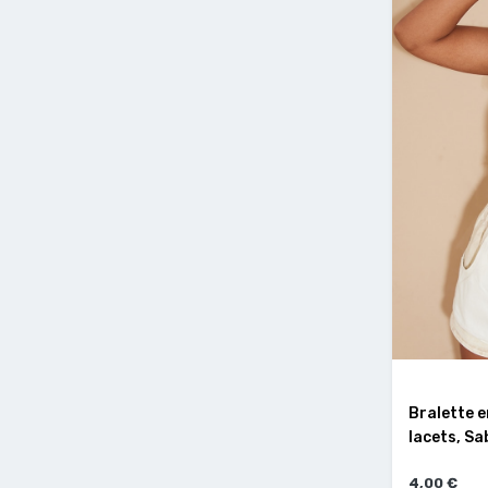
Bralette e
lacets, Sa
4,00 €