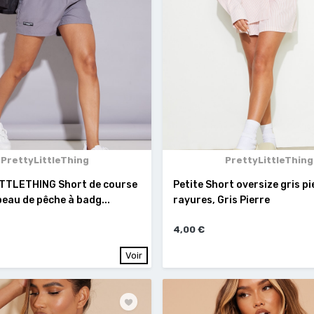
PrettyLittleThing
PrettyLittleThing
TTLETHING Short de course
Petite Short oversize gris pi
 peau de pêche à badg...
rayures, Gris Pierre
4,00 €
Voir