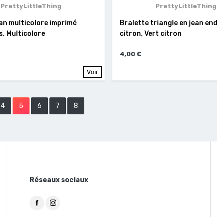
PrettyLittleThing
PrettyLittleThing
an multicolore imprimé
Bralette triangle en jean end
s, Multicolore
citron, Vert citron
4,00 €
Voir
4
5
6
7
8
Réseaux sociaux