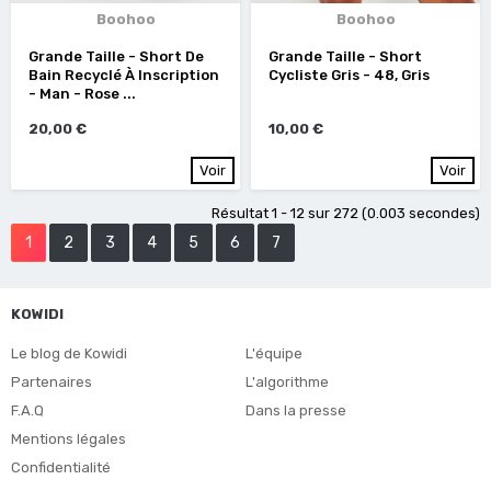
Boohoo
Boohoo
Grande Taille - Short De
Grande Taille - Short
Bain Recyclé À Inscription
Cycliste Gris - 48, Gris
- Man - Rose ...
20,00 €
10,00 €
Voir
Voir
Résultat 1 - 12 sur 272 (0.003 secondes)
1
2
3
4
5
6
7
KOWIDI
Le blog de Kowidi
L'équipe
Partenaires
L'algorithme
F.A.Q
Dans la presse
Mentions légales
Confidentialité