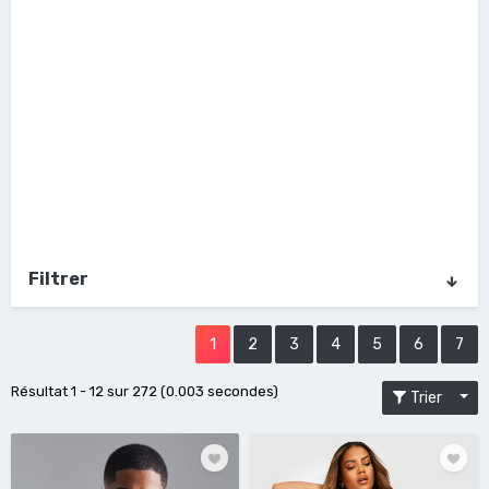
Filtrer
1
2
3
4
5
6
7
Résultat 1 - 12 sur 272 (0.003 secondes)
Trier