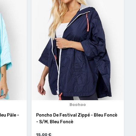
Boohoo
leu Pâle -
Poncho De Festival Zippé - Bleu Foncè
- S/M, Bleu Foncè
15,00 €