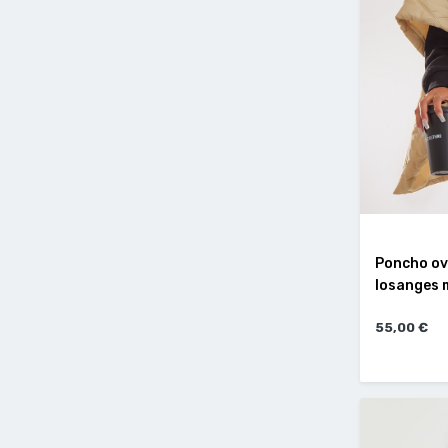
Poncho ove
losanges m
55,00 €