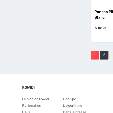
Poncho Pli
Blanc
5,00 €
1
2
KOWIDI
Le blog de Kowidi
L'équipe
Partenaires
L'algorithme
F.A.Q
Dans la presse