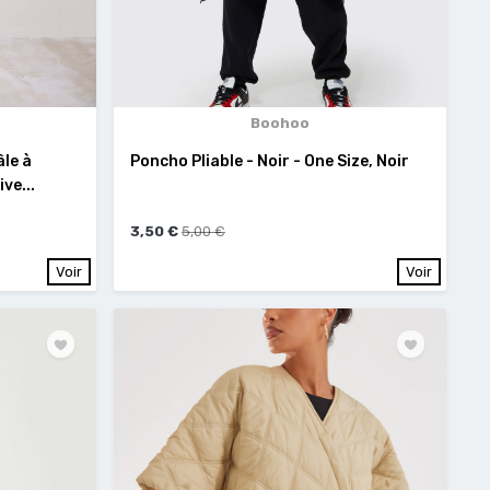
Boohoo
âle à
Poncho Pliable - Noir - One Size, Noir
ve...
3,50 €
5,00 €
Voir
Voir