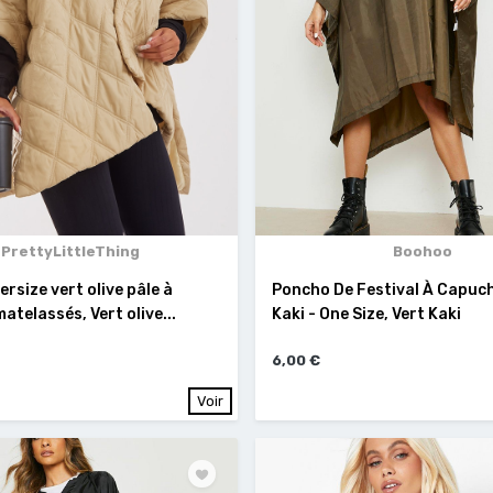
PrettyLittleThing
Boohoo
rsize vert olive pâle à
Poncho De Festival À Capuch
atelassés, Vert olive...
Kaki - One Size, Vert Kaki
6,00 €
Voir