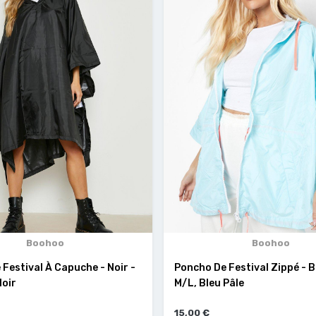
Boohoo
Boohoo
Festival À Capuche - Noir -
Poncho De Festival Zippé - B
Noir
M/L, Bleu Pâle
15,00 €