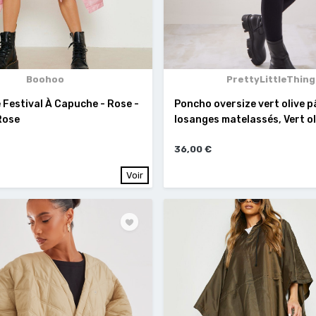
Boohoo
PrettyLittleThing
Festival À Capuche - Rose -
Poncho oversize vert olive p
Rose
losanges matelassés, Vert oli
36,00 €
Voir