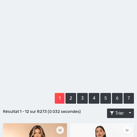
1
2
3
4
5
6
7
Résultat 1 - 12 sur 8273 (0.032 secondes)
Trier