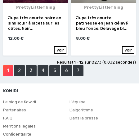
PrettyLittleThing
PrettyLittleThing
Jupe très courte noire en
Jupe très courte
similicuir à lacets sur les
patineuse en jean délavé
côtés, Noir...
bleu foncé, Délavage bl...
12,00 €
8,00 €
Voir
Voir
Résultat 1 - 12 sur 8273 (0.032 secondes)
1
2
3
4
5
6
7
KOWIDI
Le blog de Kowidi
L'équipe
Partenaires
L'algorithme
F.A.Q
Dans la presse
Mentions légales
Confidentialité