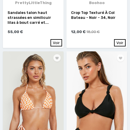
PrettyLittleThing
Boohoo
Sandales talon haut
Crop Top Texturé À Col
strassées en similicuir
Bateau - Noir - 34, Noir
lilas à bout carré et...
55,00 €
12,00 €
18,00 €
Voir
Voir