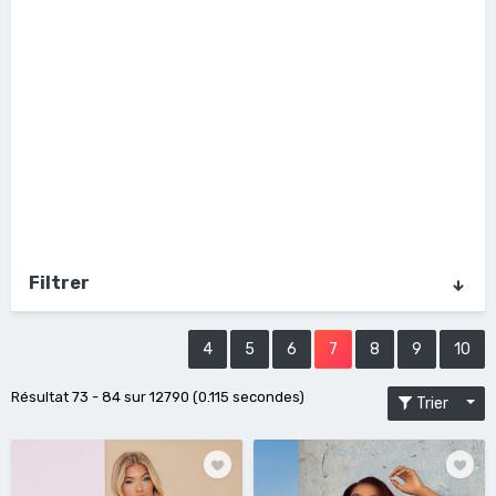
Filtrer
4
5
6
7
8
9
10
Résultat 73 - 84 sur 12790 (0.115 secondes)
Trier