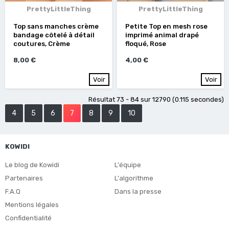
PrettyLittleThing
PrettyLittleThing
Top sans manches crème
Petite Top en mesh rose
bandage côtelé à détail
imprimé animal drapé
coutures, Crème
floqué, Rose
8,00 €
4,00 €
Voir
Voir
Résultat 73 - 84 sur 12790 (0.115 secondes)
4
5
6
7
8
9
10
KOWIDI
Le blog de Kowidi
L'équipe
Partenaires
L'algorithme
F.A.Q
Dans la presse
Mentions légales
Confidentialité