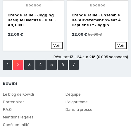
Boohoo
Boohoo
Grande Taille - Jogging
Grande Taille - Ensemble
Basique Oversize - Bleu -
De Survêtement Sweat À
48, Bleu
Capuche Et Joggin...
22,00 €
22,00 €
55,00 €
Voir
Voir
Résultat 13 - 24 sur 218 (0.005 secondes)
1
2
3
4
5
6
7
KOWIDI
Le blog de Kowidi
L'équipe
Partenaires
L'algorithme
F.A.Q
Dans la presse
Mentions légales
Confidentialité