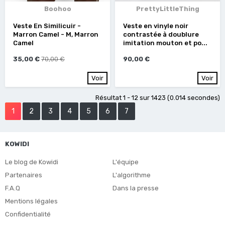
Boohoo
PrettyLittleThing
Veste En Similicuir -
Veste en vinyle noir
Marron Camel - M, Marron
contrastée à doublure
Camel
imitation mouton et po...
35,00 €
70,00 €
90,00 €
Voir
Voir
Résultat 1 - 12 sur 1423 (0.014 secondes)
1
2
3
4
5
6
7
KOWIDI
Le blog de Kowidi
L'équipe
Partenaires
L'algorithme
F.A.Q
Dans la presse
Mentions légales
Confidentialité