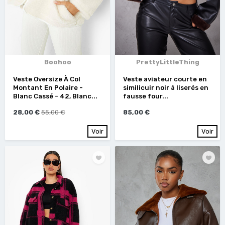
Boohoo
PrettyLittleThing
Veste Oversize À Col
Veste aviateur courte en
Montant En Polaire -
similicuir noir à liserés en
Blanc Cassé - 42, Blanc...
fausse four...
28,00 €
55,00 €
85,00 €
Voir
Voir