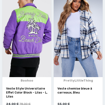
Boohoo
PrettyLittleThing
Veste Style Universitaire
Veste chemise bleue à
Effet Color Block - Lilas - L,
carreaux, Bleu
Lilas
24,00 €
78,00 €
55,00 €